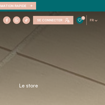
IMATION RAPIDE
0
SE CONNECTER
FR
Le store
s