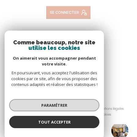
SE CONNECTER
NOS RÉSEAUX
Comme beaucoup, notre site
utilise les cookies
NOUS SUIVRE
On aimerait vous accompagner pendant
votre visite.
En poursuivant, vous acceptez l'utilisation des
cookies par ce site, afin de vous proposer des
contenus adaptés et réaliser des statistiques !
© 2026 | Tous droits réservés
PARAMÉTRER
Nos honoraires
Nos partenaires
Mentions légales
Admin
Politique RGPD
Cookies
TOUT ACCEPTER
A & M Immo Store
Réalisé par :
Agence