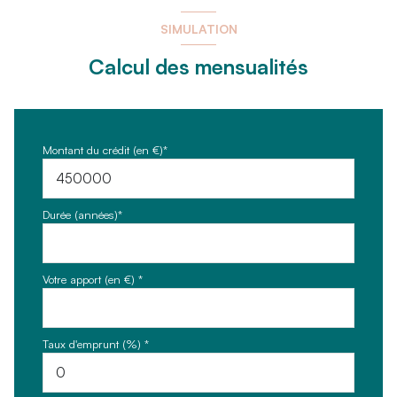
SIMULATION
Calcul des mensualités
Montant du crédit (en €)*
Durée (années)*
Votre apport (en €) *
Taux d'emprunt (%) *