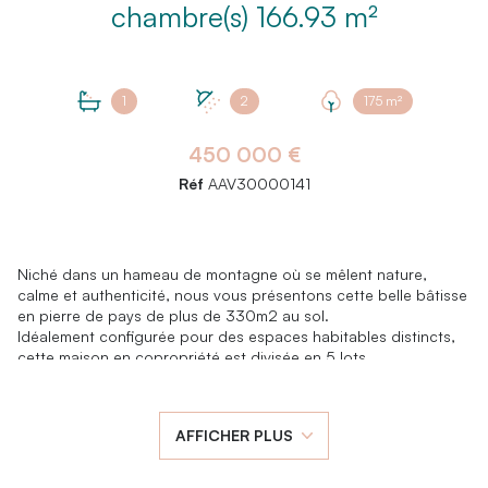
chambre(s) 166.93 m²
1
2
175 m²
450 000 €
Réf
AAV30000141
Niché dans un hameau de montagne où se mêlent nature,
calme et authenticité, nous vous présentons cette belle bâtisse
en pierre de pays de plus de 330m2 au sol.
Idéalement configurée pour des espaces habitables distincts,
cette maison en copropriété est divisée en 5 lots.
Au rez-de-chaussée, un appartement Type 3 au style
montagnard et rustique octroie au logement une athmosphère
authentique. L'entrée se fait par la cuisine qui conduit à la
AFFICHER PLUS
spacieuse pièce à vivre qui vous séduira par son caractère
grâce à sa cheminée qui orne la pièce. Deux chambres, une
salle d'eau et un WC complètent le logement.