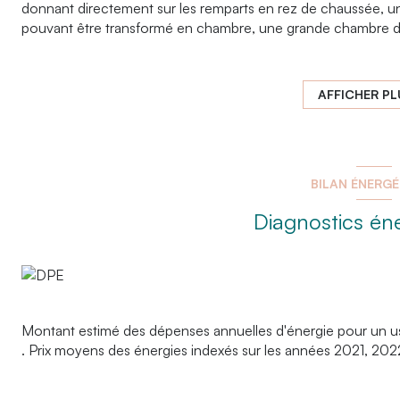
donnant directement sur les remparts en rez de chaussée, un 
pouvant être transformé en chambre, une grande chambre d
d'eau récente avec wc.
Cet appartement offre les codes des anciennes bâtisses mon
traditionnelles, ses poutres apparentes ....
AFFICHER PL
Il nécéssitera des travaux de rénovation afin de lui redonner 
Il est complété par une grande cave en sous sol, Deux cellier ext
Chauffage individuel éléctrique - Copropriété à faibles Char
Possibilité d'acquérir un garage à proximité en supplément.
BILAN ÉNERG
Idéla primo accession !!!
Diagnostics én
Montant estimé des dépenses annuelles d'énergie pour un u
. Prix moyens des énergies indexés sur les années 2021, 20