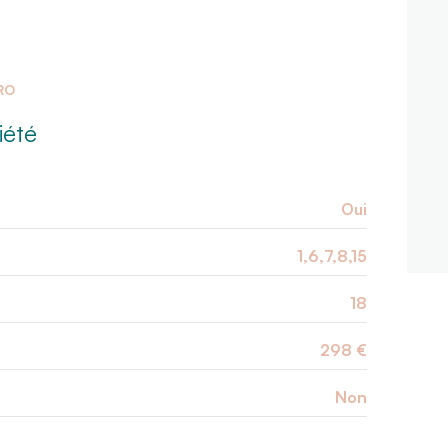
RO
iété
Oui
1,6,7,8,15
18
298 €
Non