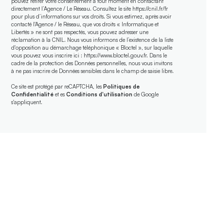
pouvez retirer votre consentement à tout moment en contactant
directement l’Agence / Le Réseau. Consultez le site
https://cnil.fr/fr
pour plus d’informations sur vos droits. Si vous estimez, après avoir
contacté l'Agence / le Réseau, que vos droits « Informatique et
Libertés » ne sont pas respectés, vous pouvez adresser une
réclamation à la CNIL. Nous vous informons de l’existence de la liste
d'opposition au démarchage téléphonique « Bloctel », sur laquelle
vous pouvez vous inscrire ici :
https://www.bloctel.gouv.fr
. Dans le
cadre de la protection des Données personnelles, nous vous invitons
à ne pas inscrire de Données sensibles dans le champ de saisie libre.
Ce site est protégé par reCAPTCHA, les
Politiques de
Confidentialité
et es
Conditions d'utilisation
de Google
s'appliquent.