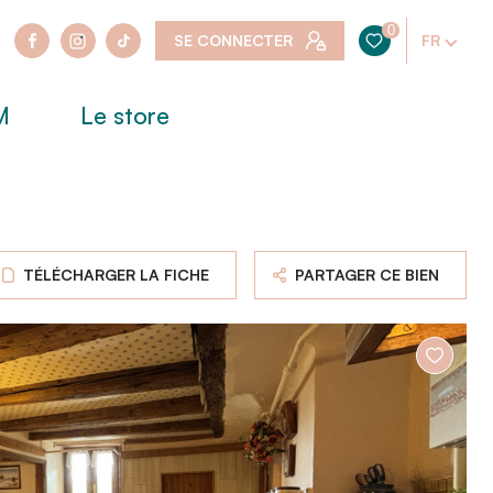
0
SE CONNECTER
FR
stoire
M
Le store
gements
ités
TÉLÉCHARGER LA FICHE
PARTAGER CE BIEN