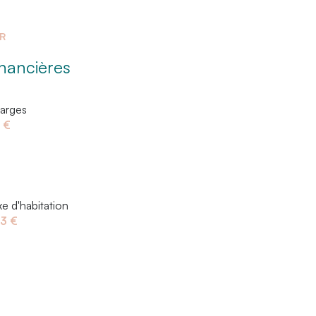
ER
inancières
arges
 €
xe d'habitation
3 €