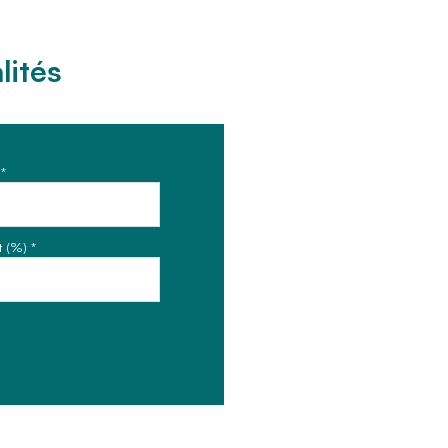
lités
*
 (%) *