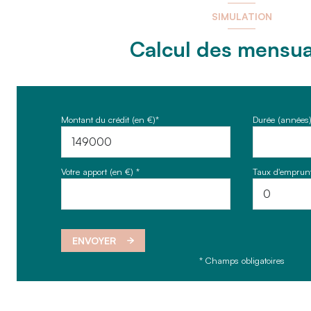
SIMULATION
Calcul des mensua
Montant du crédit (en €)*
Durée (années)
Votre apport (en €) *
Taux d'emprunt
ENVOYER
* Champs obligatoires