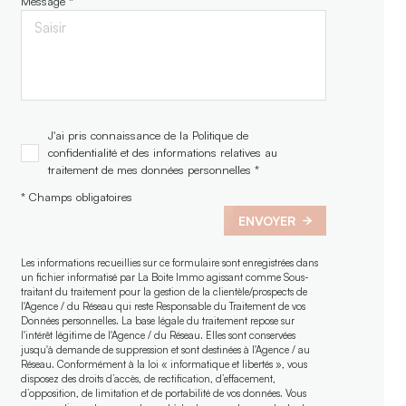
Message *
J'ai pris connaissance de la Politique de
confidentialité et des informations relatives au
traitement de mes données personnelles *
* Champs obligatoires
ENVOYER
Les informations recueillies sur ce formulaire sont enregistrées dans
un fichier informatisé par La Boite Immo agissant comme Sous-
traitant du traitement pour la gestion de la clientèle/prospects de
l'Agence / du Réseau qui reste Responsable du Traitement de vos
Données personnelles. La base légale du traitement repose sur
l'intérêt légitime de l'Agence / du Réseau. Elles sont conservées
jusqu'à demande de suppression et sont destinées à l'Agence / au
Réseau. Conformément à la loi « informatique et libertés », vous
disposez des droits d’accès, de rectification, d’effacement,
d’opposition, de limitation et de portabilité de vos données. Vous