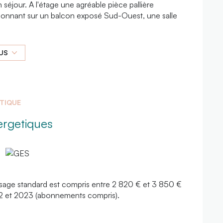
séjour. A l'étage une agréable pièce pallière
onnant sur un balcon exposé Sud-Ouest, une salle
tagnardes avec ses placard intégrés, ses portes
US
ses lettres de noblesse.
érieurs, et un cellier intérieur sur le pallier.
ges.
ÉTIQUE
ergetiques
sage standard est compris entre 2 820 € et 3 850 €
22 et 2023 (abonnements compris).