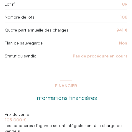
Lot n°
89
vue Montagnes
Nombre de lots
108
balcon
Quote part annuelle des charges
941 €
Plan de sauvegarde
Non
interphone
Statut du syndic
Pas de procédure en cours
FINANCIER
Informations financières
Prix de vente
105 000 €
Les honoraires d'agence seront intégralement à la charge du
vendeur