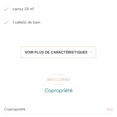
carrez 25 m²
1 salle(s) de bain
construit en 1989
kitchenette (équipée)
VOIR PLUS DE CARACTÉRISTIQUES
Chauffage individuel : convecteur (electrique)
exposition Ouest
INFO COPRO
4ème étage
Copropriété
6 étage(s)
Copropriété
Oui
ascenseur