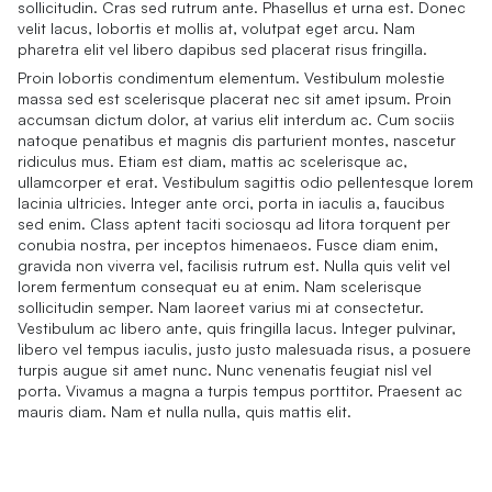
sollicitudin. Cras sed rutrum ante. Phasellus et urna est. Donec
velit lacus, lobortis et mollis at, volutpat eget arcu. Nam
pharetra elit vel libero dapibus sed placerat risus fringilla.
Proin lobortis condimentum elementum. Vestibulum molestie
massa sed est scelerisque placerat nec sit amet ipsum. Proin
accumsan dictum dolor, at varius elit interdum ac. Cum sociis
natoque penatibus et magnis dis parturient montes, nascetur
ridiculus mus. Etiam est diam, mattis ac scelerisque ac,
ullamcorper et erat. Vestibulum sagittis odio pellentesque lorem
lacinia ultricies. Integer ante orci, porta in iaculis a, faucibus
sed enim. Class aptent taciti sociosqu ad litora torquent per
conubia nostra, per inceptos himenaeos. Fusce diam enim,
gravida non viverra vel, facilisis rutrum est. Nulla quis velit vel
lorem fermentum consequat eu at enim. Nam scelerisque
sollicitudin semper. Nam laoreet varius mi at consectetur.
Vestibulum ac libero ante, quis fringilla lacus. Integer pulvinar,
libero vel tempus iaculis, justo justo malesuada risus, a posuere
turpis augue sit amet nunc. Nunc venenatis feugiat nisl vel
porta. Vivamus a magna a turpis tempus porttitor. Praesent ac
mauris diam. Nam et nulla nulla, quis mattis elit.