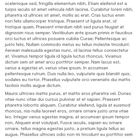
scelerisque sed, fringilla elementum nibh. Etiam eleifend est a
turpis iaculis sit amet vehicula nibh lacinia. Curabitur lorem nibh,
pharetra id ultrices sit amet, mollis ac erat. Cras luctus enim
non felis ullamcorper tristique. Praesent ut ligula erat, id
tristique quam. Praesent interdum nibh sed purus feugiat at
dignissim risus semper. Vestibulum ante ipsum primis in faucibus
orci luctus et ultrices posuere cubilia Curae; Pellentesque ac
justo felis. Nullam commodo metus eu tellus molestie tincidunt.
Aenean malesuada egestas nunc, id lacinia tellus consectetur
at. Vivamus tempor ligula id ligula luctus rhoncus. Vivamus
dictum sem sit amet arcu porttitor semper. Nam lacus est,
varius a egestas et, varius vitae ipsum. In accumsan
pellentesque rutrum. Duis nulla leo, vulputate quis blandit quis,
sodales eu tortor. Phasellus vulputate orci venenatis dui mattis
facilisis mollis augue dictum.
Mauris ultricies mattis purus, et mattis eros pharetra vel. Donec
vitae nunc vitae dui cursus pulvinar at et sapien. Praesent
pharetra lobortis aliquam. Curabitur eleifend, ligula at euismod
rhoncus, nisi nulla laoreet eros, ornare ornare justo urna vitae
leo. Integer varius egestas magna, at accumsan ipsum tempor
non. Aliquam erat volutpat. Fusce iaculis, sapien eu ornare
ornare, tellus magna egestas justo, a pretium ligula tellus ac
augue. Phasellus ultricies odio non mi tincidunt eu porttitor sem